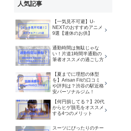
人気記事
【一気見不可避】U-
NEXTのおすすめアニメ
9選【連休のお供】
通勤時間は無駄じゃな
い！片道1時間半通勤の
筆者オススメの過ごし方
【夏までに理想の体型
を】Arisan Fitの口コミ
や評判は？渋谷の駅近格
安パーソナルジム！
【何円損してる？】20代
からヒゲ脱毛をオススメ
する4つのメリット
スーツにぴったりのチー