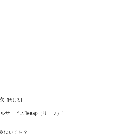
次
サービス“leeap（リープ）”
価格はいくら？