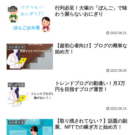
行列必至！大塚の「ぼんご」で味
お店
わう握らないおにぎり
2022.06.21
【超初心者向け】ブログの簡単な
自分磨き系
始め方！
2022.06.20
トレンドブログの勘違い！月3万
自分磨き系
円を目指すブログ運営！
2022.06.13
【取り残されてない？】話題の副
自分磨き系
業、NFTでの稼ぎ方と始め方！