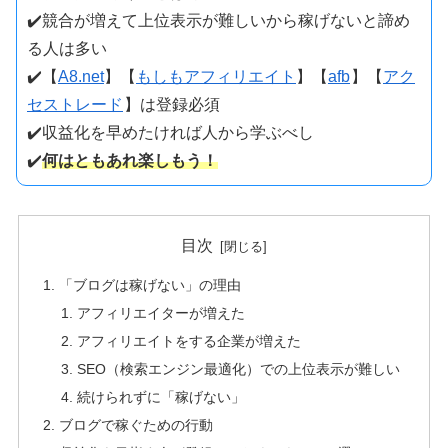
✔️競合が増えて上位表示が難しいから稼げないと諦め
る人は多い
✔️【
A8.net
】【
もしもアフィリエイト
】【
afb
】【
アク
セストレード
】は登録必須
✔️収益化を早めたければ人から学ぶべし
✔️
何はともあれ楽しもう！
目次
「ブログは稼げない」の理由
アフィリエイターが増えた
アフィリエイトをする企業が増えた
SEO（検索エンジン最適化）での上位表示が難しい
続けられずに「稼げない」
ブログで稼ぐための行動