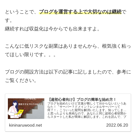
ということで、
ブログを運営する上で大切なのは継続
で
す。
継続すれば収益化は今からでも出来ますよ。
こんなに低リスクな副業はありませんから、根気強く粘っ
てほしい限りです。。。
ブログの開設方法は以下の記事に記しましたので、参考に
ご覧ください。
【超初心者向け】ブログの簡単な始め方！
ブログを始めたいけど言葉が難しくて分からないというあ
なた！「サーバー？ドメイン？レンタルサーバーって
何？！」こういった疑問を解消いたします。知ってしまう
と思ったよりも単純なので、あなたと同じ超初心者状態か
らスタートした私が簡単に解説します。これを読んで、ブ
ログを始めましょう！
kininaruwood.net
2022.06.20