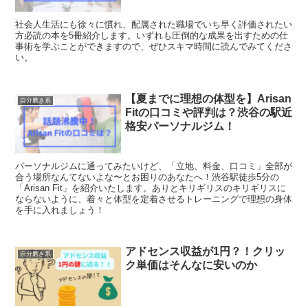
社会人生活にも徐々に慣れ、配属された職場でいち早く評価されたい
方必読の本を5冊紹介します。いずれも圧倒的な成果を出すための仕
事術を学ぶことができますので、ぜひスキマ時間に読んでみてくださ
い。
【夏までに理想の体型を】Arisan
自分磨き系
Fitの口コミや評判は？渋谷の駅近
格安パーソナルジム！
パーソナルジムに通ってみたいけど、「立地、料金、口コミ」全部が
合う場所なんてないよな〜とお困りのあなたへ！渋谷駅徒歩5分の
「Arisan Fit」を紹介いたします。ありとキリギリスのキリギリスに
ならないように、着々と体型を定着させるトレーニングで理想の身体
を手に入れましょう！
アドセンス収益が1円？！クリッ
自分磨き系
ク単価はそんなに安いのか